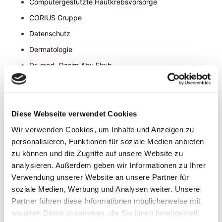
Computergestützte Hautkrebsvorsorge
CORIUS Gruppe
Datenschutz
Dermatologie
Dr. med. Qasim Abu Elrub
Dr. med. Réka Hensche
Erklärung zur Barrierefreiheit
Faltenbehandlung mit Botulinumtoxin (Botox)
Diese Webseite verwendet Cookies
Impressum
Wir verwenden Cookies, um Inhalte und Anzeigen zu
personalisieren, Funktionen für soziale Medien anbieten
Karriere
zu können und die Zugriffe auf unsere Website zu
Kontakt
analysieren. Außerdem geben wir Informationen zu Ihrer
Laserbehandlung
Verwendung unserer Website an unsere Partner für
soziale Medien, Werbung und Analysen weiter. Unsere
Master of Health Business Administration für Dr.
Partner führen diese Informationen möglicherweise mit
Qasim Abu Elrub
weiteren Daten zusammen, die Sie ihnen bereitgestellt
Mesotherapie