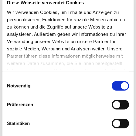
Diese Webseite verwendet Cookies
Nachkriegssituationen gegenübersieht, und
Wir verwenden Cookies, um Inhalte und Anzeigen zu
entwickelt Strategien für den nachhaltigen
personalisieren, Funktionen für soziale Medien anbieten
Wiederaufbau eines widerstandsfähigen
zu können und die Zugriffe auf unsere Website zu
Versorgungssystems. Dabei verbindet er
analysieren. Außerdem geben wir Informationen zu Ihrer
medizinisch-fachliche Expertise mit
Verwendung unserer Website an unsere Partner für
gesundheitsökonomischen und
soziale Medien, Werbung und Analysen weiter. Unsere
organisatorischen Perspektiven.
Partner führen diese Informationen möglicherweise mit
weiteren Daten zusammen, die Sie ihnen bereitgestellt
Die Forschungsarbeit leistet damit einen
haben oder die sie im Rahmen Ihrer Nutzung der Dienste
wichtigen Beitrag zur internationalen
gesammelt haben. Sie geben Einwilligung zu unseren
Einwilligungsauswahl
Cookies, wenn Sie unsere Webseite weiterhin nutzen.
Notwendig
Diskussion über die Rolle der Dermatologie in
globalen Krisen- und Katastrophenszenarien
und zeigt praxisorientierte Lösungsansätze auf,
Präferenzen
wie durch interdisziplinäre Zusammenarbeit
und nachhaltige Strukturen eine langfristige
Statistiken
Verbesserung der Patientenversorgung erreicht